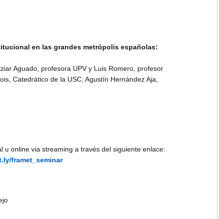
titucional en las grandes metrópolis españolas:
Itziar Aguado, profesora UPV y Luis Romero, profesor
is, Catedrático de la USC; Agustín Hernández Aja,
l u online via streaming a través del siguiente enlace:
it.ly/framet_seminar
ejo