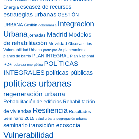
ciudadanía
escasez de recursos
Energía
estrategias urbanas
GESTIÓN
Integracion
URBANA
Gestión
gobernanza
Urbana
Madrid
Modelos
jornadas
de rehabilitación
Movilidad
Observatorios
Vulnerabilidad Urbana
planeamiento
participación
PLAN INTEGRAL
planes de barrio
Plan Nacional
POLÍTICAS
I+D+i
pobreza energética
INTEGRALES
políticas públicas
políticas urbanas
regeneración urbana
Rehabilitación de edificios
Rehabilitación
Resiliencia
de viviendas
Resultados
Seminario 2015
salud urbana
segregación urbana
transición ecosocial
seminario
Vulnerabilidad