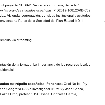
l Subproyecto SUDIAP:
Segregación urbana, densidad
as en las grandes ciudades españolas
. PID2019-108120RB-C32
as. Vivienda, segregación, densidad institucional y actitudes
convocatoria Retos de la Sociedad del Plan Estatal I+D+i
smitida via streaming.
ntación de la jornada. La importancia de los recursos locales
esidencial.
randes metrópolis españolas. Ponentes:
Oriol Ne·lo, IP y
t de Geografia UAB e investigador IERMB y Joan Checa,
Pazos Otón, profesor USC; Isabel González García,