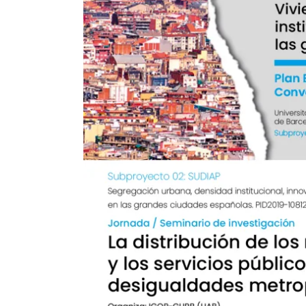
de
Investigación
en
Arquitectura,
Urbanismo
y
Sostenibilidad
(GIAU+S)
de
la
Universidad
Politécnica
de
Madrid
(UPM)