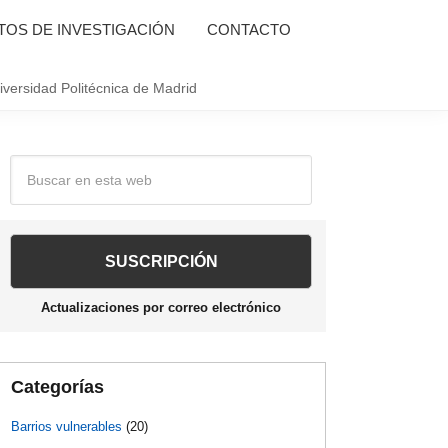
OS DE INVESTIGACIÓN
CONTACTO
iversidad Politécnica de Madrid
Barra
Buscar
en
lateral
esta
web
principal
Actualizaciones por correo electrónico
Categorías
Barrios vulnerables
(20)