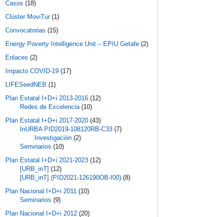
Casos
(18)
Clúster MoviTur
(1)
Convocatorias
(15)
Energy Poverty Intelligence Unit – EPIU Getafe
(2)
Enlaces
(2)
Impacto COVID-19
(17)
LIFESeedNEB
(1)
Plan Estatal I+D+i 2013-2016
(12)
Redes de Excelencia
(10)
Plan Estatal I+D+i 2017-2020
(43)
InURBA PID2019-108120RB-C33
(7)
Investigación
(2)
Seminarios
(10)
Plan Estatal I+D+i 2021-2023
(12)
[URB_inT]
(12)
[URB_inT] (PID2021-126190OB-I00)
(8)
Plan Nacional I+D+i 2011
(10)
Seminarios
(9)
Plan Nacional I+D+i 2012
(20)