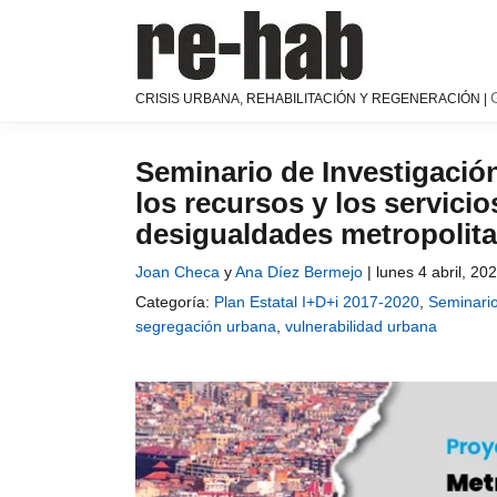
Saltar
Saltar
Saltar
a
al
a
la
contenido
la
navegación
principal
barra
RE-
Página
CRISIS URBANA, REHABILITACIÓN Y REGENERACIÓN |
principal
lateral
HAB
de
│
principal
difusión
Crisis
y
Seminario de Investigació
urbana,
discusión
los recursos y los servicio
rehabilitación
sobre
y
desigualdades metropolita
la
regeneración
adaptación
Joan Checa
y
Ana Díez Bermejo
|
lunes 4 abril, 20
de
Categoría:
Plan Estatal I+D+i 2017-2020
,
Seminari
nuestras
segregación urbana
,
vulnerabilidad urbana
ciudades
a
los
nuevos
retos
urbanos
del Grupo