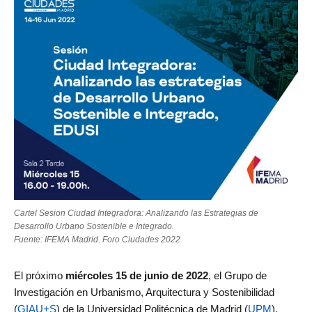
de
Investigación
en
Arquitectura,
Urbanismo
y
Sostenibilidad
(GIAU+S)
de
la
Universidad
Politécnica
de
Cartel Sesion Ciudad Integradora: Analizando las Estrategias de
Desarrollo Urbano Sostenible e Integrado.
Madrid
Fuente: IFEMA Madrid. Foro Ciudades 2022
(UPM)
El próximo
miércoles 15 de junio de 2022
, el Grupo de
Investigación en Urbanismo, Arquitectura y Sostenibilidad
(
GIAU+S
) de la Universidad Politécnica de Madrid (
UPM
),