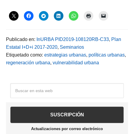
Publicado en:
InURBA PID2019-108120RB-C33
,
Plan
Estatal I+D+i 2017-2020
,
Seminarios
Etiquetado como:
estrategias urbanas
,
políticas urbanas
,
regeneración urbana
,
vulnerabilidad urbana
Barra
Buscar
en
lateral
esta
web
principal
Actualizaciones por correo electrónico