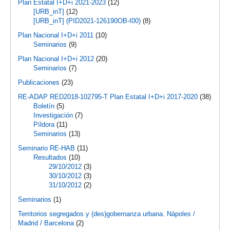
Plan Estatal I+D+i 2021-2023
(12)
[URB_inT]
(12)
[URB_inT] (PID2021-126190OB-I00)
(8)
Plan Nacional I+D+i 2011
(10)
Seminarios
(9)
Plan Nacional I+D+i 2012
(20)
Seminarios
(7)
Publicaciones
(23)
RE-ADAP RED2018-102795-T Plan Estatal I+D+i 2017-2020
(38)
Boletín
(5)
Investigación
(7)
Píldora
(11)
Seminarios
(13)
Seminario RE-HAB
(11)
Resultados
(10)
29/10/2012
(3)
30/10/2012
(3)
31/10/2012
(2)
Seminarios
(1)
Territorios segregados y (des)gobernanza urbana. Nápoles /
Madrid / Barcelona
(2)