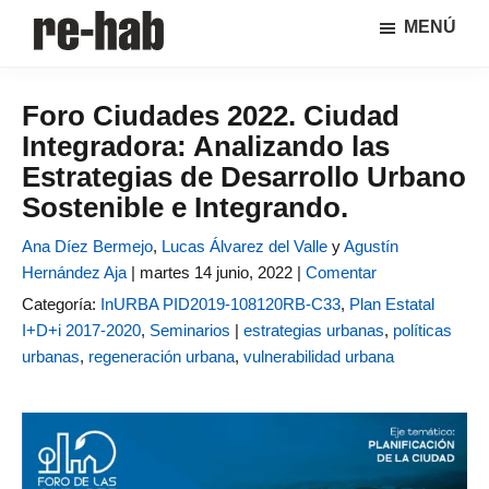
Saltar
Saltar
MENÚ
al
a
RE-
Página
contenido
la
HAB
de
principal
barra
│
Foro Ciudades 2022. Ciudad
difusión
lateral
Crisis
Integradora: Analizando las
y
principal
urbana,
rehabilitación
discusión
Estrategias de Desarrollo Urbano
y
sobre
Sostenible e Integrando.
regeneración
la
Ana Díez Bermejo
adaptación
,
Lucas Álvarez del Valle
y
Agustín
Hernández Aja
de
|
martes 14 junio, 2022 |
Comentar
nuestras
Categoría:
InURBA PID2019-108120RB-C33
,
Plan Estatal
ciudades
I+D+i 2017-2020
,
Seminarios
|
estrategias urbanas
,
políticas
a
urbanas
,
regeneración urbana
,
vulnerabilidad urbana
los
nuevos
retos
urbanos
del Grupo