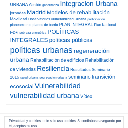
Integracion Urbana
URBANA
Gestión
gobernanza
Madrid
Modelos de rehabilitación
jornadas
Movilidad
Observatorios Vulnerabilidad Urbana
participación
PLAN INTEGRAL
planeamiento
planes de barrio
Plan Nacional
POLÍTICAS
I+D+i
pobreza energética
INTEGRALES
políticas públicas
políticas urbanas
regeneración
urbana
Rehabilitación de edificios
Rehabilitación
Resiliencia
de viviendas
Resultados Seminario
transición
seminario
2015
salud urbana
segregación urbana
Vulnerabilidad
ecosocial
vulnerabilidad urbana
Vídeo
Privacidad y cookies: este sitio usa cookies. Si continúas navegando por
él, aceptas su uso.