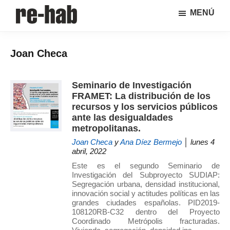
Saltar
Saltar
MENÚ
al
a
RE-
Página
contenido
la
HAB
de
principal
barra
│
Joan Checa
difusión
lateral
Crisis
y
principal
urbana,
rehabilitación
discusión
Seminario de Investigación
y
sobre
FRAMET: La distribución de los
regeneración
la
recursos y los servicios públicos
adaptación
ante las desigualdades
metropolitanas.
de
nuestras
Joan Checa
y
Ana Díez Bermejo
│ lunes 4
abril, 2022
ciudades
a
Este es el segundo Seminario de
Investigación del Subproyecto SUDIAP:
los
Segregación urbana, densidad institucional,
nuevos
innovación social y actitudes políticas en las
retos
grandes ciudades españolas. PID2019-
108120RB-C32 dentro del Proyecto
urbanos
Coordinado Metrópolis fracturadas.
del Grupo