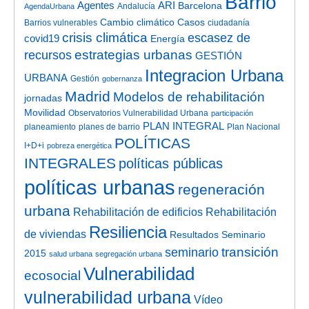
Barrio
Agentes
ARI
Barcelona
Andalucía
AgendaUrbana
Cambio climático
Casos
Barrios vulnerables
ciudadanía
crisis climática
escasez de
covid19
Energía
estrategias urbanas
recursos
GESTIÓN
Integracion Urbana
URBANA
Gestión
gobernanza
Madrid
Modelos de rehabilitación
jornadas
Movilidad
Observatorios Vulnerabilidad Urbana
participación
PLAN INTEGRAL
planeamiento
planes de barrio
Plan Nacional
POLÍTICAS
I+D+i
pobreza energética
INTEGRALES
políticas públicas
políticas urbanas
regeneración
urbana
Rehabilitación de edificios
Rehabilitación
Resiliencia
de viviendas
Resultados Seminario
transición
seminario
2015
salud urbana
segregación urbana
Vulnerabilidad
ecosocial
vulnerabilidad urbana
Vídeo