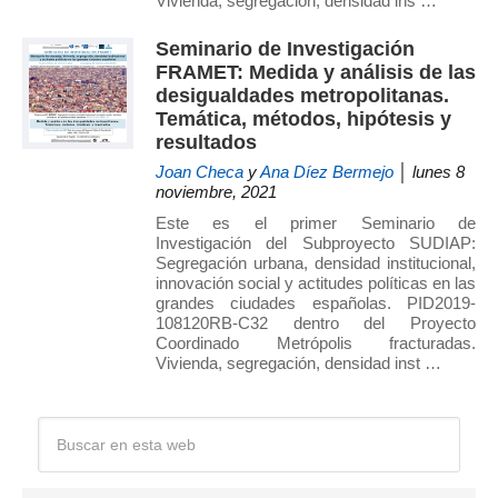
Vivienda, segregación, densidad ins …
de
Investigación
Seminario de Investigación
FRAMET: Medida y análisis de las
en
desigualdades metropolitanas.
Arquitectura,
Temática, métodos, hipótesis y
Urbanismo
resultados
y
Joan Checa
y
Ana Díez Bermejo
│ lunes 8
Sostenibilidad
noviembre, 2021
(GIAU+S)
Este es el primer Seminario de
de
Investigación del Subproyecto SUDIAP:
la
Segregación urbana, densidad institucional,
innovación social y actitudes políticas en las
Universidad
grandes ciudades españolas. PID2019-
Politécnica
108120RB-C32 dentro del Proyecto
de
Coordinado Metrópolis fracturadas.
Vivienda, segregación, densidad inst …
Madrid
(UPM)
Barra
Buscar
en
lateral
esta
web