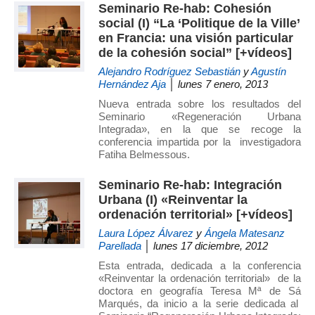
Seminario Re-hab: Cohesión
social (I) “La ‘Politique de la Ville’
en Francia: una visión particular
de la cohesión social” [+vídeos]
Alejandro Rodríguez Sebastián
y
Agustín
Hernández Aja
│ lunes 7 enero, 2013
Nueva entrada sobre los resultados del
Seminario «Regeneración Urbana
Integrada», en la que se recoge la
conferencia impartida por la investigadora
Fatiha Belmessous.
Seminario Re-hab: Integración
Urbana (I) «Reinventar la
ordenación territorial» [+vídeos]
Laura López Álvarez
y
Ángela Matesanz
Parellada
│ lunes 17 diciembre, 2012
Esta entrada, dedicada a la conferencia
«Reinventar la ordenación territorial» de la
doctora en geografía Teresa Mª de Sá
Marqués, da inicio a la serie dedicada al