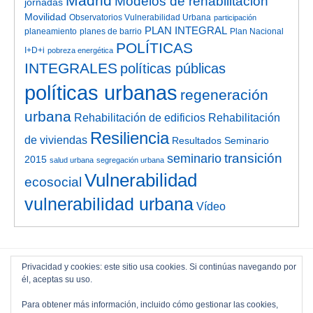
Madrid
Modelos de rehabilitación
jornadas
Movilidad
Observatorios Vulnerabilidad Urbana
participación
PLAN INTEGRAL
planeamiento
planes de barrio
Plan Nacional
POLÍTICAS
I+D+i
pobreza energética
INTEGRALES
políticas públicas
políticas urbanas
regeneración
urbana
Rehabilitación de edificios
Rehabilitación
Resiliencia
de viviendas
Resultados Seminario
transición
seminario
2015
salud urbana
segregación urbana
Vulnerabilidad
ecosocial
vulnerabilidad urbana
Vídeo
Privacidad y cookies: este sitio usa cookies. Si continúas navegando por
él, aceptas su uso.
Para obtener más información, incluido cómo gestionar las cookies,