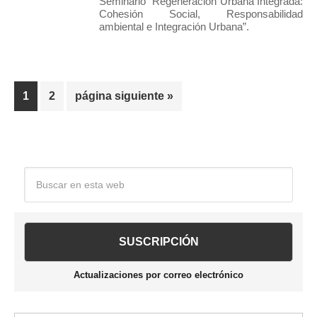
Seminario “Regeneración Urbana Integrada:
Cohesión Social, Responsabilidad
ambiental e Integración Urbana”.
Página
Página
Ir
1
2
página siguiente »
a
la
Barra
Buscar
en
lateral
esta
web
principal
Actualizaciones por correo electrónico