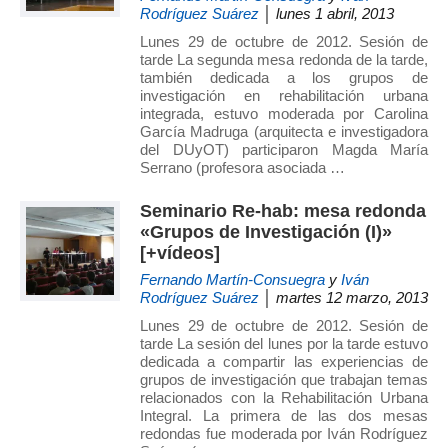
Rodríguez Suárez
│ lunes 1 abril, 2013
de
Investigación
Lunes 29 de octubre de 2012. Sesión de
tarde La segunda mesa redonda de la tarde,
en
también dedicada a los grupos de
Arquitectura,
investigación en rehabilitación urbana
Urbanismo
integrada, estuvo moderada por Carolina
García Madruga (arquitecta e investigadora
y
del DUyOT) participaron Magda María
Sostenibilidad
Serrano (profesora asociada …
(GIAU+S)
de
Seminario Re-hab: mesa redonda
«Grupos de Investigación (I)»
la
[+vídeos]
Universidad
Fernando Martín-Consuegra
y
Iván
Politécnica
Rodríguez Suárez
│ martes 12 marzo, 2013
de
Lunes 29 de octubre de 2012. Sesión de
Madrid
tarde La sesión del lunes por la tarde estuvo
(UPM)
dedicada a compartir las experiencias de
grupos de investigación que trabajan temas
relacionados con la Rehabilitación Urbana
Integral. La primera de las dos mesas
redondas fue moderada por Iván Rodríguez