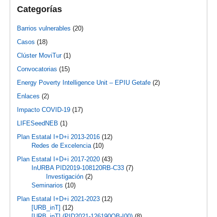
Categorías
Barrios vulnerables
(20)
Casos
(18)
Clúster MoviTur
(1)
Convocatorias
(15)
Energy Poverty Intelligence Unit – EPIU Getafe
(2)
Enlaces
(2)
Impacto COVID-19
(17)
LIFESeedNEB
(1)
Plan Estatal I+D+i 2013-2016
(12)
Redes de Excelencia
(10)
Plan Estatal I+D+i 2017-2020
(43)
InURBA PID2019-108120RB-C33
(7)
Investigación
(2)
Seminarios
(10)
Plan Estatal I+D+i 2021-2023
(12)
[URB_inT]
(12)
[URB_inT] (PID2021-126190OB-I00)
(8)