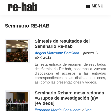
Saltar
Saltar
MENÚ
al
a
RE-
Página
contenido
la
HAB
de
principal
barra
│
Seminario RE-HAB
difusión
lateral
Crisis
y
principal
urbana,
rehabilitación
discusión
Síntesis de resultados del
y
sobre
Seminario Re-hab
regeneración
la
Ángela Matesanz Parellada
│ jueves 11
adaptación
abril, 2013
de
En esta entrada de resumen de resultados
nuestras
del Seminario Re-hab, ponemos a vuestra
disposición el accesos a las entradas
ciudades
correspondientes a las distintas sesiones,
a
así como las presentaciones y vídeos.
los
nuevos
Seminario Rehab: mesa redonda
retos
«Grupos de Investigación (II)»
[+videos]
urbanos
del Grupo
Fernando Martín-Consuegra
y
Iván