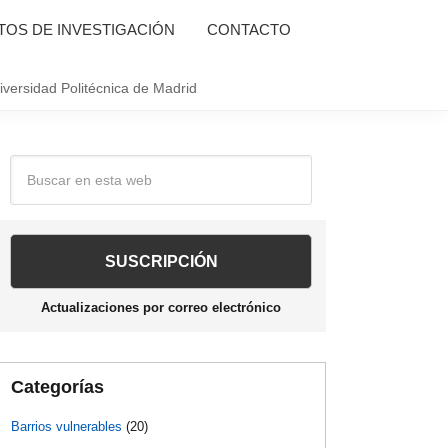
OS DE INVESTIGACIÓN
CONTACTO
iversidad Politécnica de Madrid
Barra
Buscar
en
lateral
esta
web
principal
Actualizaciones por correo electrónico
Categorías
Barrios vulnerables
(20)