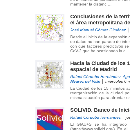
mantener la distanc …
Conclusiones de la terr
el área metropolitana d
José Manuel Gómez Giménez
│
Desde el inicio de la expansión
de datos no han parado de inte
con qué factores predictivos s
CoV-2 que ha ocasionado la e 
Hacia la Ciudad de los 
espacial de Madrid
Rafael Córdoba Hernández
,
Agu
Álvarez del Valle
│ miércoles 6 
La Ciudad de los 15 minutos a
reorganización de la ciudad po
misma situación para afrontar e
SOLIVID. Banco de Inicia
Rafael Córdoba Hernández
│ ju
El GIAU+S se ha integrado e
(https://www.solivid.org/) En e