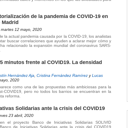
itorialización de la pandemia de COVID-19 en
e Madrid
 martes 12 mayo, 2020
 de la actual pandemia causada por la COVID-19, los analistas
ntar buscar correlaciones que ayuden a aclarar mejor cómo y
e ha relacionado la expansión mundial del coronavirus SARS-
…
15 minutos frente al COVID19. La densidad
stín Hernández Aja
,
Cristina Fernández Ramírez
y
Lucas
mayo, 2020
parece como una de las propuestas más ambiciosas para la
st-COVID19, pero no todos los barrios se encuentran en la
sta reforma.
tivas Solidarias ante la crisis del COVID19
eves 23 abril, 2020
n el proyecto Banco de Iniciativas Solidarias SOLIVID
l Banco de Iniciativas Solidarias ante la crisis del COVID19