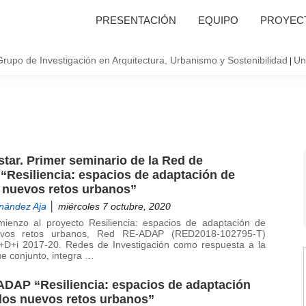
PRESENTACIÓN
EQUIPO
PROYECT
Grupo de Investigación en Arquitectura, Urbanismo y Sostenibilidad
Un
|
star. Primer seminario de la Red de
“Resiliencia: espacios de adaptación de
s nuevos retos urbanos”
nández Aja
│ miércoles 7 octubre, 2020
enzo al proyecto Resiliencia: espacios de adaptación de
evos retos urbanos, Red RE-ADAP (RED2018-102795-T)
I+D+i 2017-20. Redes de Investigación como respuesta a la
ue conjunto, integra …
DAP “Resiliencia: espacios de adaptación
 los nuevos retos urbanos”