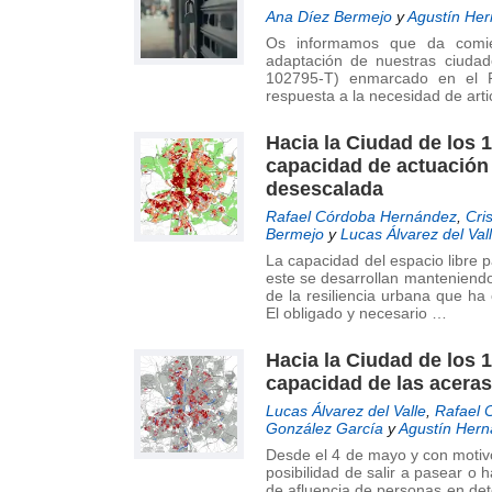
de
Ana Díez Bermejo
y
Agustín Her
Investigación
Os informamos que da comien
en
adaptación de nuestras ciuda
102795-T) enmarcado en el Pl
Arquitectura,
respuesta a la necesidad de art
Urbanismo
y
Hacia la Ciudad de los 1
Sostenibilidad
capacidad de actuación 
(GIAU+S)
desescalada
de
Rafael Córdoba Hernández
,
Cri
la
Bermejo
y
Lucas Álvarez del Val
Universidad
La capacidad del espacio libre p
Politécnica
este se desarrollan manteniendo
de la resiliencia urbana que h
de
El obligado y necesario …
Madrid
(UPM)
Hacia la Ciudad de los 1
capacidad de las aceras
Lucas Álvarez del Valle
,
Rafael 
González García
y
Agustín Hern
Desde el 4 de mayo y con motivo 
posibilidad de salir a pasear o 
de afluencia de personas en det