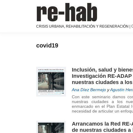
Saltar
Saltar
Saltar
a
al
a
la
contenido
la
navegación
principal
barra
RE-
Página
CRISIS URBANA, REHABILITACIÓN Y REGENERACIÓN |
principal
lateral
HAB
de
│
principal
difusión
Crisis
y
covid19
urbana,
discusión
rehabilitación
sobre
y
la
regeneración
Inclusión, salud y biene
adaptación
Investigación RE-ADAP 
de
nuestras ciudades a lo
nuestras
ciudades
Ana Díez Bermejo
y
Agustín Her
a
Con este seminario damos comi
nuestras ciudades a los nu
los
enmarcado en el Plan Estatal 
nuevos
necesidad de articular un enfoq
retos
urbanos
Arrancamos la Red RE-A
del Grupo
de nuestras ciudades a