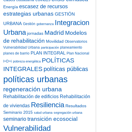
ciudadanía
escasez de recursos
Energía
estrategias urbanas
GESTIÓN
Integracion
URBANA
Gestión
gobernanza
Urbana
Madrid
Modelos
jornadas
de rehabilitación
Movilidad
Observatorios
Vulnerabilidad Urbana
planeamiento
participación
PLAN INTEGRAL
planes de barrio
Plan Nacional
POLÍTICAS
I+D+i
pobreza energética
INTEGRALES
políticas públicas
políticas urbanas
regeneración urbana
Rehabilitación de edificios
Rehabilitación
Resiliencia
de viviendas
Resultados
Seminario 2015
salud urbana
segregación urbana
transición ecosocial
seminario
Vulnerabilidad