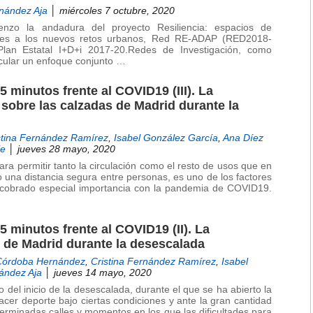
nández Aja
│ miércoles 7 octubre, 2020
zo la andadura del proyecto Resiliencia: espacios de
des a los nuevos retos urbanos, Red RE-ADAP (RED2018-
an Estatal I+D+i 2017-20.Redes de Investigación, como
icular un enfoque conjunto …
5 minutos frente al COVID19 (III). La
sobre las calzadas de Madrid durante la
stina Fernández Ramírez
,
Isabel González García
,
Ana Díez
le
│ jueves 28 mayo, 2020
ara permitir tanto la circulación como el resto de usos que en
 una distancia segura entre personas, es uno de los factores
a cobrado especial importancia con la pandemia de COVID19.
5 minutos frente al COVID19 (II). La
 de Madrid durante la desescalada
Córdoba Hernández
,
Cristina Fernández Ramírez
,
Isabel
ández Aja
│ jueves 14 mayo, 2020
del inicio de la desescalada, durante el que se ha abierto la
hacer deporte bajo ciertas condiciones y ante la gran cantidad
erminadas calles y momentos en los que las dificultades para