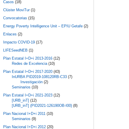
Casos
(18)
Clúster MoviTur
(1)
Convocatorias
(15)
Energy Poverty Intelligence Unit – EPIU Getafe
(2)
Enlaces
(2)
Impacto COVID-19
(17)
LIFESeedNEB
(1)
Plan Estatal I+D+i 2013-2016
(12)
Redes de Excelencia
(10)
Plan Estatal I+D+i 2017-2020
(43)
InURBA PID2019-108120RB-C33
(7)
Investigación
(2)
Seminarios
(10)
Plan Estatal I+D+i 2021-2023
(12)
[URB_inT]
(12)
[URB_inT] (PID2021-126190OB-I00)
(8)
Plan Nacional I+D+i 2011
(10)
Seminarios
(9)
Plan Nacional I+D+i 2012
(20)