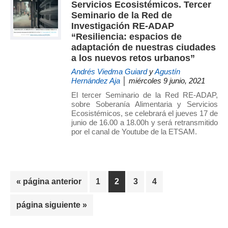
Servicios Ecosistémicos. Tercer
Seminario de la Red de
Investigación RE-ADAP
“Resiliencia: espacios de
adaptación de nuestras ciudades
a los nuevos retos urbanos”
Andrés Viedma Guiard
y
Agustín
Hernández Aja
│ miércoles 9 junio, 2021
El tercer Seminario de la Red RE-ADAP,
sobre Soberanía Alimentaria y Servicios
Ecosistémicos, se celebrará el jueves 17 de
junio de 16.00 a 18.00h y será retransmitido
por el canal de Youtube de la ETSAM.
Ir
Página
Página
Página
Página
«
página anterior
1
2
3
4
a
Ir
página siguiente »
la
a