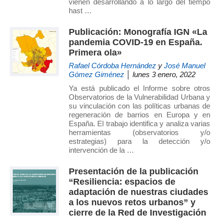
vienen desarrollando a lo largo del tiempo
de
hast …
Investigación
Publicación: Monografía IGN «La
en
pandemia COVID-19 en España.
Arquitectura,
Primera ola»
Urbanismo
Rafael Córdoba Hernández
y
José Manuel
y
Gómez Giménez
│ lunes 3 enero, 2022
Sostenibilidad
Ya está publicado el Informe sobre otros
(GIAU+S)
Observatorios de la Vulnerabilidad Urbana y
de
su vinculación con las políticas urbanas de
la
regeneración de barrios en Europa y en
España. El trabajo identifica y analiza varias
Universidad
herramientas (observatorios y/o
Politécnica
estrategias) para la detección y/o
de
intervención de la …
Madrid
Presentación de la publicación
(UPM)
“Resiliencia: espacios de
adaptación de nuestras ciudades
a los nuevos retos urbanos” y
cierre de la Red de Investigación