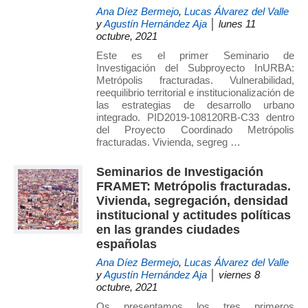
Ana Díez Bermejo
,
Lucas Álvarez del Valle
y
Agustín Hernández Aja
│ lunes 11
octubre, 2021
Este es el primer Seminario de
Investigación del Subproyecto InURBA:
Metrópolis fracturadas. Vulnerabilidad,
reequilibrio territorial e institucionalización de
las estrategias de desarrollo urbano
integrado. PID2019-108120RB-C33 dentro
del Proyecto Coordinado Metrópolis
fracturadas. Vivienda, segreg …
Seminarios de Investigación
FRAMET: Metrópolis fracturadas.
Vivienda, segregación, densidad
institucional y actitudes políticas
en las grandes ciudades
españolas
Ana Díez Bermejo
,
Lucas Álvarez del Valle
y
Agustín Hernández Aja
│ viernes 8
octubre, 2021
Os presentamos los tres primeros