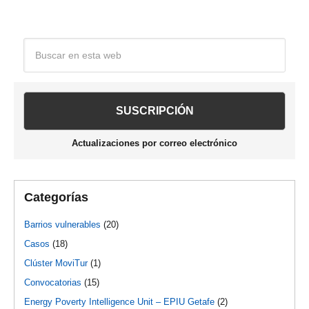
la
Barra
Buscar
en
lateral
esta
web
principal
Actualizaciones por correo electrónico
Categorías
Barrios vulnerables
(20)
Casos
(18)
Clúster MoviTur
(1)
Convocatorias
(15)
Energy Poverty Intelligence Unit – EPIU Getafe
(2)