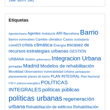
1996. BBVV 1991
Etiquetas
Barrio
Agentes
ARI
Barcelona
Andalucía
AgendaUrbana
Cambio climático
Casos
Barrios vulnerables
ciudadanía
crisis climática
escasez de
covid19
Energía
estrategias urbanas
recursos
GESTIÓN
Integracion Urbana
URBANA
Gestión
gobernanza
Madrid
Modelos de rehabilitación
jornadas
Movilidad
Observatorios Vulnerabilidad Urbana
participación
PLAN INTEGRAL
planeamiento
planes de barrio
Plan Nacional
POLÍTICAS
I+D+i
pobreza energética
INTEGRALES
políticas públicas
políticas urbanas
regeneración
urbana
Rehabilitación de edificios
Rehabilitación