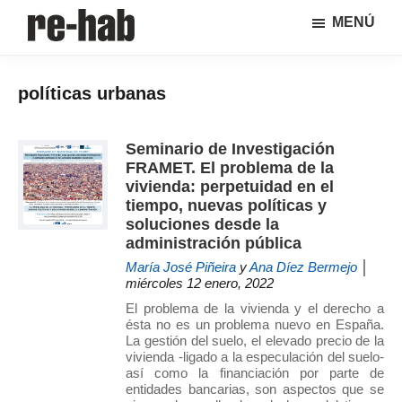
Saltar
Saltar
MENÚ
al
a
RE-
Página
contenido
la
HAB
de
principal
barra
│
políticas urbanas
difusión
lateral
Crisis
y
principal
urbana,
rehabilitación
discusión
Seminario de Investigación
y
sobre
FRAMET. El problema de la
regeneración
la
vivienda: perpetuidad en el
adaptación
tiempo, nuevas políticas y
soluciones desde la
de
administración pública
nuestras
ciudades
María José Piñeira
y
Ana Díez Bermejo
│
miércoles 12 enero, 2022
a
El problema de la vivienda y el derecho a
los
ésta no es un problema nuevo en España.
nuevos
La gestión del suelo, el elevado precio de la
retos
vivienda -ligado a la especulación del suelo-
así como la financiación por parte de
urbanos
entidades bancarias, son aspectos que se
del Grupo