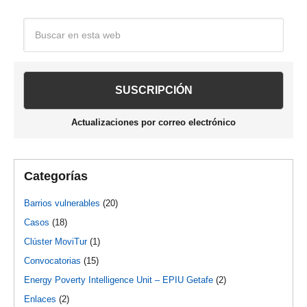
Barra
Buscar
en
lateral
esta
web
principal
Actualizaciones por correo electrónico
Categorías
Barrios vulnerables
(20)
Casos
(18)
Clúster MoviTur
(1)
Convocatorias
(15)
Energy Poverty Intelligence Unit – EPIU Getafe
(2)
Enlaces
(2)