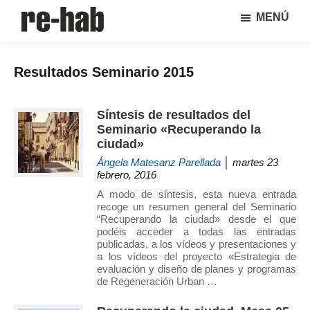
Saltar
Saltar
MENÚ
al
a
RE-
Página
contenido
la
HAB
de
principal
barra
│
Resultados Seminario 2015
difusión
lateral
Crisis
y
principal
urbana,
rehabilitación
discusión
Síntesis de resultados del
y
sobre
Seminario «Recuperando la
regeneración
la
ciudad»
adaptación
Ángela Matesanz Parellada
│ martes 23
de
febrero, 2016
nuestras
A modo de síntesis, esta nueva entrada
ciudades
recoge un resumen general del Seminario
“Recuperando la ciudad» desde el que
a
podéis acceder a todas las entradas
los
publicadas, a los vídeos y presentaciones y
nuevos
a los vídeos del proyecto «Estrategia de
evaluación y diseño de planes y programas
retos
de Regeneración Urban …
urbanos
del Grupo