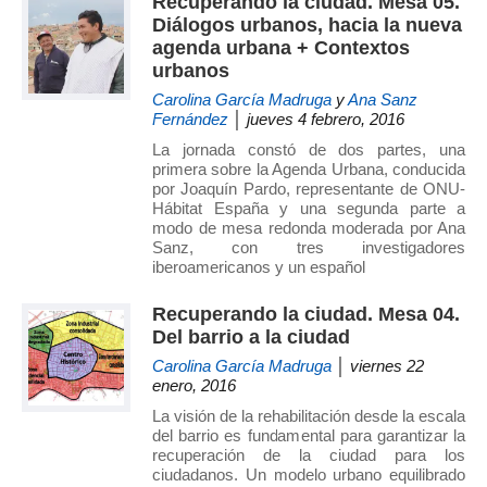
Recuperando la ciudad. Mesa 05.
de
Diálogos urbanos, hacia la nueva
Investigación
agenda urbana + Contextos
urbanos
en
Arquitectura,
Carolina García Madruga
y
Ana Sanz
Fernández
│ jueves 4 febrero, 2016
Urbanismo
y
La jornada constó de dos partes, una
primera sobre la Agenda Urbana, conducida
Sostenibilidad
por Joaquín Pardo, representante de ONU-
(GIAU+S)
Hábitat España y una segunda parte a
de
modo de mesa redonda moderada por Ana
Sanz, con tres investigadores
la
iberoamericanos y un español
Universidad
Politécnica
Recuperando la ciudad. Mesa 04.
de
Del barrio a la ciudad
Madrid
Carolina García Madruga
│ viernes 22
(UPM)
enero, 2016
La visión de la rehabilitación desde la escala
del barrio es fundamental para garantizar la
recuperación de la ciudad para los
ciudadanos. Un modelo urbano equilibrado