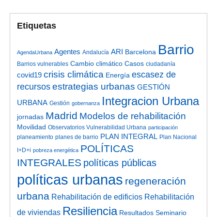
Etiquetas
Barrio
Agentes
ARI
Barcelona
Andalucía
AgendaUrbana
Cambio climático
Casos
Barrios vulnerables
ciudadanía
crisis climática
escasez de
covid19
Energía
estrategias urbanas
recursos
GESTIÓN
Integracion Urbana
URBANA
Gestión
gobernanza
Madrid
Modelos de rehabilitación
jornadas
Movilidad
Observatorios Vulnerabilidad Urbana
participación
PLAN INTEGRAL
planeamiento
planes de barrio
Plan Nacional
POLÍTICAS
I+D+i
pobreza energética
INTEGRALES
políticas públicas
políticas urbanas
regeneración
urbana
Rehabilitación de edificios
Rehabilitación
Resiliencia
de viviendas
Resultados Seminario