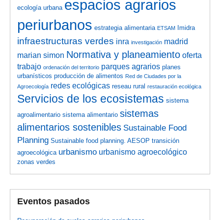
espacios agrarios
ecología urbana
periurbanos
estrategia alimentaria
Imidra
ETSAM
infraestructuras verdes
inra
madrid
investigación
Normativa y planeamiento
marian simon
oferta
trabajo
parques agrarios
planes
ordenación del territorio
urbanísticos
producción de alimentos
Red de Ciudades por la
redes ecológicas
reseau rural
Agroecología
restauración ecológica
Servicios de los ecosistemas
sistema
sistemas
agroalimentario
sistema alimentario
alimentarios sostenibles
Sustainable Food
Planning
Sustainable food planning. AESOP
transición
urbanismo
urbanismo agroecológico
agroecológica
zonas verdes
Eventos pasados