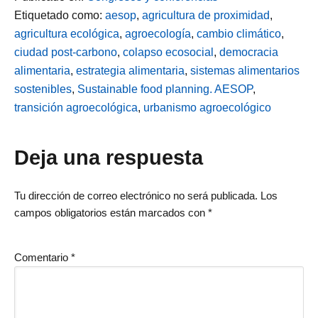
Etiquetado como:
aesop
,
agricultura de proximidad
,
agricultura ecológica
,
agroecología
,
cambio climático
,
ciudad post-carbono
,
colapso ecosocial
,
democracia
alimentaria
,
estrategia alimentaria
,
sistemas alimentarios
sostenibles
,
Sustainable food planning. AESOP
,
transición agroecológica
,
urbanismo agroecológico
Interacciones
Deja una respuesta
con
Tu dirección de correo electrónico no será publicada.
Los
campos obligatorios están marcados con
*
los
lectores
Comentario
*