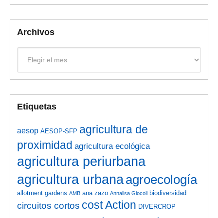
Archivos
Archivos
Etiquetas
agricultura de
aesop
AESOP-SFP
proximidad
agricultura ecológica
agricultura periurbana
agricultura urbana
agroecología
allotment gardens
ana zazo
biodiversidad
AMB
Annalisa Giocoli
cost Action
circuitos cortos
DIVERCROP