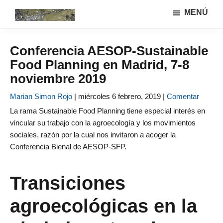
Saltar
Saltar
MENÚ
al
a
Urbanismo
Linea
contenido
la
ecológíco
de
principal
barra
y
Conferencia AESOP-Sustainable
investigación
lateral
sistemas
Food Planning en Madrid, 7-8
GIAU+S
agrarios
principal
(UPM)
noviembre 2019
Marian Simon Rojo
|
miércoles 6 febrero, 2019 |
Comentar
La rama Sustainable Food Planning tiene especial interés en
vincular su trabajo con la agroecología y los movimientos
sociales, razón por la cual nos invitaron a acoger la
Conferencia Bienal de AESOP-SFP.
Transiciones
agroecológicas en la