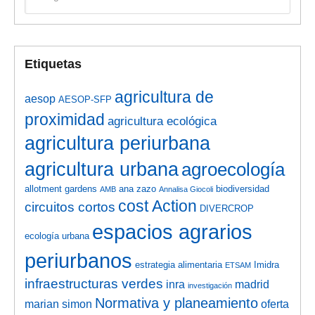
Etiquetas
agricultura de
aesop
AESOP-SFP
proximidad
agricultura ecológica
agricultura periurbana
agricultura urbana
agroecología
allotment gardens
ana zazo
biodiversidad
AMB
Annalisa Giocoli
cost Action
circuitos cortos
DIVERCROP
espacios agrarios
ecología urbana
periurbanos
estrategia alimentaria
Imidra
ETSAM
infraestructuras verdes
inra
madrid
investigación
Normativa y planeamiento
marian simon
oferta