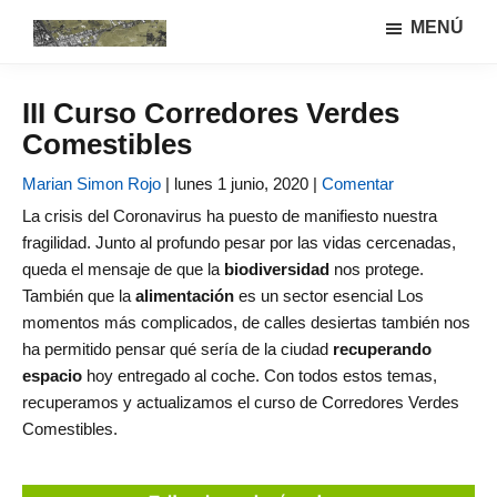
Saltar
Saltar
MENÚ
al
a
Urbanismo
Linea
contenido
la
ecológíco
de
principal
barra
y
III Curso Corredores Verdes
investigación
lateral
sistemas
Comestibles
GIAU+S
agrarios
principal
(UPM)
Marian Simon Rojo
|
lunes 1 junio, 2020 |
Comentar
La crisis del Coronavirus ha puesto de manifiesto nuestra
fragilidad. Junto al profundo pesar por las vidas cercenadas,
queda el mensaje de que la
biodiversidad
nos protege.
También que la
alimentación
es un sector esencial Los
momentos más complicados, de calles desiertas también nos
ha permitido pensar qué sería de la ciudad
recuperando
espacio
hoy entregado al coche. Con todos estos temas,
recuperamos y actualizamos el curso de Corredores Verdes
Comestibles.