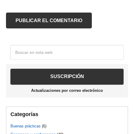
Barra
Buscar
en
lateral
esta
web
principal
Actualizaciones por correo electrónico
Categorías
Buenas prácticas
(6)