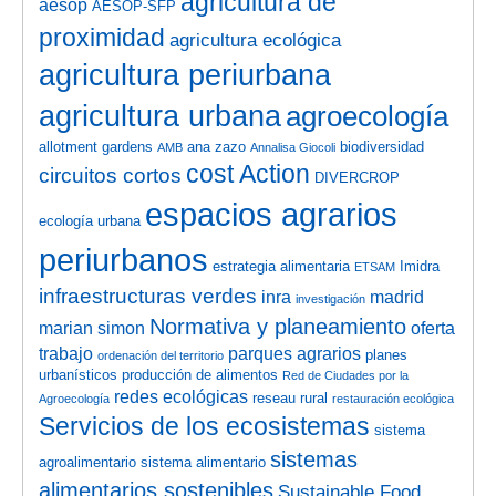
agricultura de
aesop
AESOP-SFP
proximidad
agricultura ecológica
agricultura periurbana
agricultura urbana
agroecología
allotment gardens
ana zazo
biodiversidad
AMB
Annalisa Giocoli
cost Action
circuitos cortos
DIVERCROP
espacios agrarios
ecología urbana
periurbanos
estrategia alimentaria
Imidra
ETSAM
infraestructuras verdes
inra
madrid
investigación
Normativa y planeamiento
marian simon
oferta
trabajo
parques agrarios
planes
ordenación del territorio
urbanísticos
producción de alimentos
Red de Ciudades por la
redes ecológicas
reseau rural
Agroecología
restauración ecológica
Servicios de los ecosistemas
sistema
sistemas
agroalimentario
sistema alimentario
alimentarios sostenibles
Sustainable Food