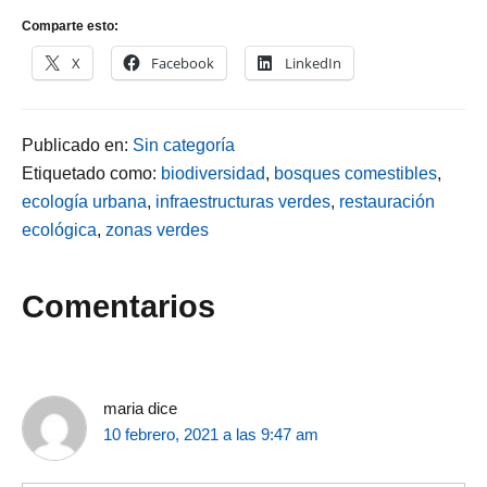
Comparte esto:
X
Facebook
LinkedIn
Publicado en:
Sin categoría
Etiquetado como:
biodiversidad
,
bosques comestibles
,
ecología urbana
,
infraestructuras verdes
,
restauración
ecológica
,
zonas verdes
Interacciones
Comentarios
con
los
maria
dice
10 febrero, 2021 a las 9:47 am
lectores