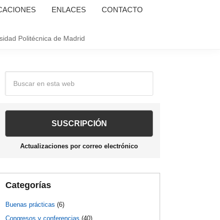
CACIONES
ENLACES
CONTACTO
sidad Politécnica de Madrid
Barra
Buscar
en
lateral
esta
web
principal
Actualizaciones por correo electrónico
Categorías
Buenas prácticas
(6)
Congresos y conferencias
(40)