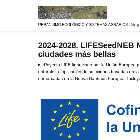
Saltar
Saltar
Saltar
a
al
a
la
contenido
la
Urbanismo
Linea
navegación
principal
barra
Grup
URBANISMO ECOLÓGICO Y SISTEMAS AGRARIOS |
ecológíco
de
principal
lateral
y
investigación
principal
sistemas
GIAU+S
2024-2028. LIFESeedNEB Na
agrarios
(UPM)
ciudades más bellas
rPoyecto LIFE financiado por la Unión Europea pa
naturaleza: aplicación de soluciones basadas en la
enmarcadas en la Nueva Bauhaus Europea. Incluye tr