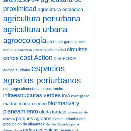
aesop
AESOP-SFP
proximidad
agricultura ecológica
agricultura periurbana
agricultura urbana
agroecología
allotment gardens
AMB
circuitos
ana zazo
biodiversidad
Annalisa Giocoli
cost Action
cortos
DIVERCROP
espacios
ecología urbana
agrarios periurbanos
estrategia alimentaria
Imidra
ETSAM
infraestructuras verdes
inra
investigación
Normativa y
madrid
marian simon
planeamiento
oferta trabajo
ordenación del
parques agrarios
planes urbanísticos
territorio
producción de alimentos
Red de Ciudades por la
redes ecológicas
reseau rural
Agroecología