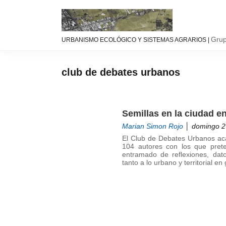
Saltar
Saltar
Saltar
a
al
a
la
contenido
la
Urbanismo
Linea
navegación
principal
barra
Grup
URBANISMO ECOLÓGICO Y SISTEMAS AGRARIOS |
ecológíco
de
principal
lateral
y
investigación
principal
sistemas
GIAU+S
club de debates urbanos
agrarios
(UPM)
Semillas en la ciudad e
Marian Simon Rojo
│ domingo 2 
El Club de Debates Urbanos ac
104 autores con los que prete
entramado de reflexiones, dato
tanto a lo urbano y territorial e