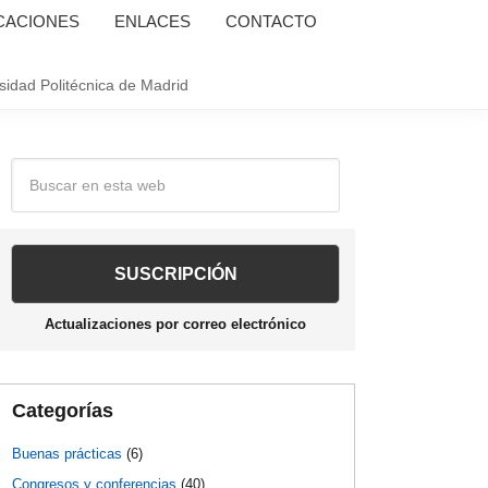
CACIONES
ENLACES
CONTACTO
sidad Politécnica de Madrid
Barra
Buscar
en
lateral
esta
web
principal
Actualizaciones por correo electrónico
Categorías
Buenas prácticas
(6)
Congresos y conferencias
(40)