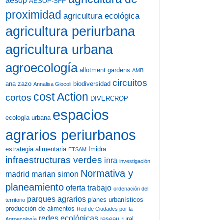
aesop
AESOP-SFP
proximidad
agricultura ecológica
agricultura periurbana
agricultura urbana
agroecología
allotment gardens
AMB
circuitos
ana zazo
biodiversidad
Annalisa Giocoli
cost Action
cortos
DIVERCROP
espacios
ecología urbana
agrarios periurbanos
estrategia alimentaria
Imidra
ETSAM
infraestructuras verdes
inra
investigación
Normativa y
madrid
marian simon
planeamiento
oferta trabajo
ordenación del
parques agrarios
planes urbanísticos
territorio
producción de alimentos
Red de Ciudades por la
redes ecológicas
reseau rural
Agroecología