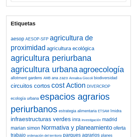
Etiquetas
agricultura de
aesop
AESOP-SFP
proximidad
agricultura ecológica
agricultura periurbana
agricultura urbana
agroecología
allotment gardens
ana zazo
biodiversidad
AMB
Annalisa Giocoli
cost Action
circuitos cortos
DIVERCROP
espacios agrarios
ecología urbana
periurbanos
estrategia alimentaria
Imidra
ETSAM
infraestructuras verdes
inra
madrid
investigación
Normativa y planeamiento
marian simon
oferta
trabajo
parques agrarios
planes
ordenación del territorio