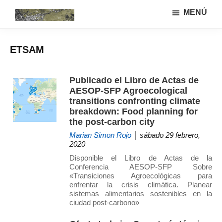
Saltar
Saltar
MENÚ
al
a
Urbanismo
Linea
contenido
la
ecológíco
de
principal
barra
y
ETSAM
investigación
lateral
sistemas
GIAU+S
agrarios
principal
(UPM)
Publicado el Libro de Actas de
AESOP-SFP Agroecological
transitions confronting climate
breakdown: Food planning for
the post-carbon city
Marian Simon Rojo
│ sábado 29 febrero,
2020
Disponible el Libro de Actas de la
Conferencia AESOP-SFP Sobre
«Transiciones Agroecológicas para
enfrentar la crisis climática. Planear
sistemas alimentarios sostenibles en la
ciudad post-carbono»