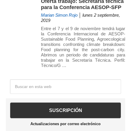
Oferta trabajo: Secretaría técnica
para la Conferencia AESOP-SFP
Marian Simon Rojo
│ lunes 2 septiembre,
2019
Entre el 7 y el 9 de noviembre tendrá lugar
la Conferencia Internacional de AESOP-
Sustainable Food Planning, Agroecological
transitions confronting climate breakdown:
Food planning for the post-carbon city.
Abrimos un periodo de candidaturas para
trabajar en la Secretaría Técnica. Perfil:
Técnico/G …
Barra
Buscar
en
lateral
esta
web
principal
Actualizaciones por correo electrónico