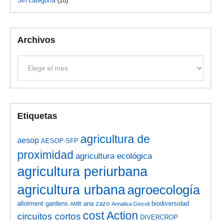
Sin categoría
(10)
Archivos
Archivos
Etiquetas
agricultura de
aesop
AESOP-SFP
proximidad
agricultura ecológica
agricultura periurbana
agricultura urbana
agroecología
allotment gardens
ana zazo
biodiversidad
AMB
Annalisa Giocoli
cost Action
circuitos cortos
DIVERCROP