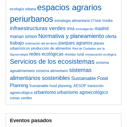
espacios agrarios
ecología urbana
periurbanos
estrategia alimentaria
Imidra
ETSAM
infraestructuras verdes
inra
madrid
investigación
Normativa y planeamiento
marian simon
oferta
trabajo
parques agrarios
planes
ordenación del territorio
urbanísticos
producción de alimentos
Red de Ciudades por la
redes ecológicas
reseau rural
Agroecología
restauración ecológica
Servicios de los ecosistemas
sistema
sistemas
agroalimentario
sistema alimentario
alimentarios sostenibles
Sustainable Food
Planning
Sustainable food planning. AESOP
transición
urbanismo
urbanismo agroecológico
agroecológica
zonas verdes
Eventos pasados