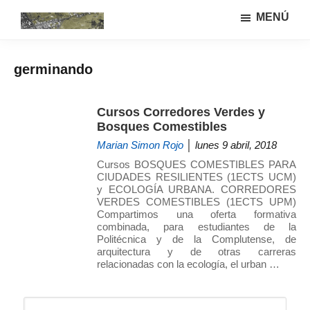
Saltar
Saltar
MENÚ
al
a
Urbanismo
Linea
contenido
la
ecológíco
de
principal
barra
y
germinando
investigación
lateral
sistemas
GIAU+S
agrarios
principal
(UPM)
Cursos Corredores Verdes y
Bosques Comestibles
Marian Simon Rojo
│ lunes 9 abril, 2018
Cursos BOSQUES COMESTIBLES PARA
CIUDADES RESILIENTES (1ECTS UCM)
y ECOLOGÍA URBANA. CORREDORES
VERDES COMESTIBLES (1ECTS UPM)
Compartimos una oferta formativa
combinada, para estudiantes de la
Politécnica y de la Complutense, de
arquitectura y de otras carreras
relacionadas con la ecología, el urban …
Barra
Buscar