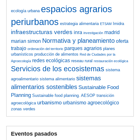
espacios agrarios
ecología urbana
periurbanos
estrategia alimentaria
Imidra
ETSAM
infraestructuras verdes
inra
madrid
investigación
Normativa y planeamiento
marian simon
oferta
trabajo
parques agrarios
planes
ordenación del territorio
urbanísticos
producción de alimentos
Red de Ciudades por la
redes ecológicas
reseau rural
Agroecología
restauración ecológica
Servicios de los ecosistemas
sistema
sistemas
agroalimentario
sistema alimentario
alimentarios sostenibles
Sustainable Food
Planning
Sustainable food planning. AESOP
transición
urbanismo
urbanismo agroecológico
agroecológica
zonas verdes
Eventos pasados