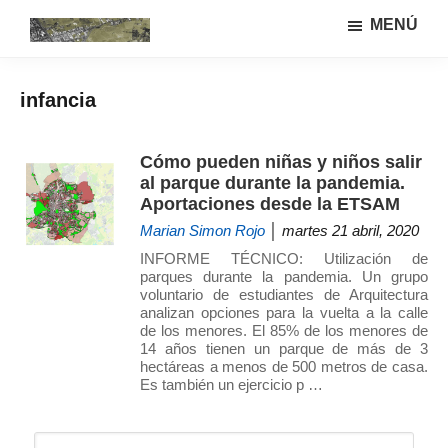
Saltar
Saltar
MENÚ
al
a
Urbanismo
Linea
contenido
la
ecológíco
de
principal
barra
y
infancia
investigación
lateral
sistemas
GIAU+S
agrarios
principal
(UPM)
Cómo pueden niñas y niños salir
al parque durante la pandemia.
Aportaciones desde la ETSAM
Marian Simon Rojo
│ martes 21 abril, 2020
INFORME TÉCNICO: Utilización de
parques durante la pandemia. Un grupo
voluntario de estudiantes de Arquitectura
analizan opciones para la vuelta a la calle
de los menores. El 85% de los menores de
14 años tienen un parque de más de 3
hectáreas a menos de 500 metros de casa.
Es también un ejercicio p …
Barra
Buscar