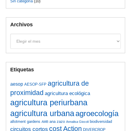
Sin categoría
(10)
Archivos
Archivos
Etiquetas
agricultura de
aesop
AESOP-SFP
proximidad
agricultura ecológica
agricultura periurbana
agricultura urbana
agroecología
allotment gardens
ana zazo
biodiversidad
AMB
Annalisa Giocoli
cost Action
circuitos cortos
DIVERCROP