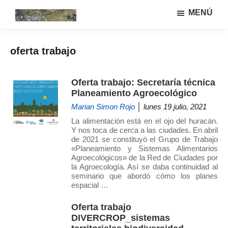
Saltar
Saltar
MENÚ
al
a
Urbanismo
Linea
contenido
la
ecológíco
de
principal
barra
y
oferta trabajo
investigación
lateral
sistemas
GIAU+S
agrarios
principal
(UPM)
Oferta trabajo: Secretaría técnica
Planeamiento Agroecológico
Marian Simon Rojo
│ lunes 19 julio, 2021
La alimentación está en el ojo del huracán.
Y nos toca de cerca a las ciudades. En abril
de 2021 se constituyó el Grupo de Trabajo
«Planeamiento y Sistemas Alimentarios
Agroecológicos» de la Red de Ciudades por
la Agroecología. Así se daba continuidad al
seminario que abordó cómo los planes
espacial …
Oferta trabajo
DIVERCROP_sistemas