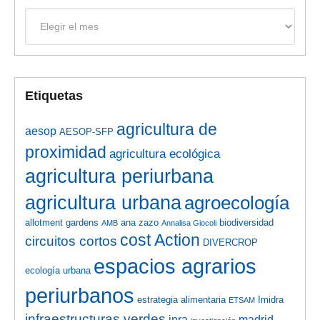
Archivos
Etiquetas
agricultura de
aesop
AESOP-SFP
proximidad
agricultura ecológica
agricultura periurbana
agricultura urbana
agroecología
allotment gardens
ana zazo
biodiversidad
AMB
Annalisa Giocoli
cost Action
circuitos cortos
DIVERCROP
espacios agrarios
ecología urbana
periurbanos
estrategia alimentaria
Imidra
ETSAM
infraestructuras verdes
inra
madrid