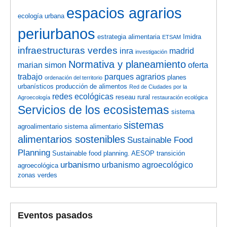
espacios agrarios
ecología urbana
periurbanos
estrategia alimentaria
Imidra
ETSAM
infraestructuras verdes
inra
madrid
investigación
Normativa y planeamiento
marian simon
oferta
trabajo
parques agrarios
planes
ordenación del territorio
urbanísticos
producción de alimentos
Red de Ciudades por la
redes ecológicas
reseau rural
Agroecología
restauración ecológica
Servicios de los ecosistemas
sistema
sistemas
agroalimentario
sistema alimentario
alimentarios sostenibles
Sustainable Food
Planning
Sustainable food planning. AESOP
transición
urbanismo
urbanismo agroecológico
agroecológica
zonas verdes
Eventos pasados