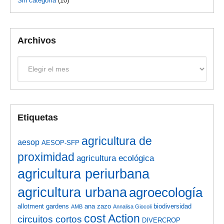
Sin categoría
(10)
Archivos
Archivos
Etiquetas
agricultura de
aesop
AESOP-SFP
proximidad
agricultura ecológica
agricultura periurbana
agricultura urbana
agroecología
allotment gardens
ana zazo
biodiversidad
AMB
Annalisa Giocoli
cost Action
circuitos cortos
DIVERCROP