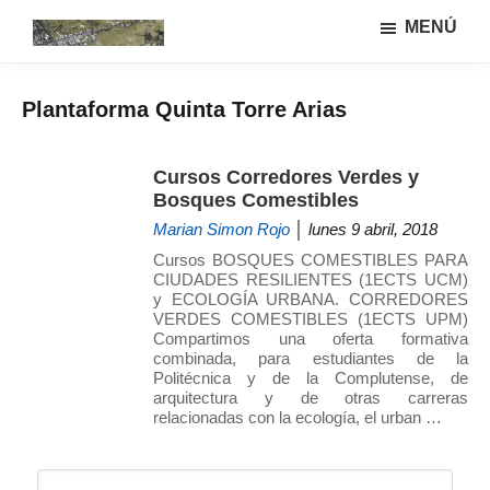
Saltar
Saltar
MENÚ
al
a
Urbanismo
Linea
contenido
la
ecológíco
de
principal
barra
y
Plantaforma Quinta Torre Arias
investigación
lateral
sistemas
GIAU+S
agrarios
principal
(UPM)
Cursos Corredores Verdes y
Bosques Comestibles
Marian Simon Rojo
│ lunes 9 abril, 2018
Cursos BOSQUES COMESTIBLES PARA
CIUDADES RESILIENTES (1ECTS UCM)
y ECOLOGÍA URBANA. CORREDORES
VERDES COMESTIBLES (1ECTS UPM)
Compartimos una oferta formativa
combinada, para estudiantes de la
Politécnica y de la Complutense, de
arquitectura y de otras carreras
relacionadas con la ecología, el urban …
Barra
Buscar