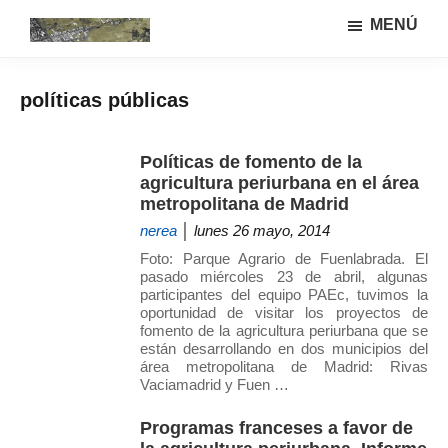
Saltar
Saltar
MENÚ
al
a
Urbanismo
Linea
contenido
la
ecológíco
de
principal
barra
y
políticas públicas
investigación
lateral
sistemas
GIAU+S
agrarios
principal
(UPM)
Políticas de fomento de la
agricultura periurbana en el área
metropolitana de Madrid
nerea
│ lunes 26 mayo, 2014
Foto: Parque Agrario de Fuenlabrada. El
pasado miércoles 23 de abril, algunas
participantes del equipo PAEc, tuvimos la
oportunidad de visitar los proyectos de
fomento de la agricultura periurbana que se
están desarrollando en dos municipios del
área metropolitana de Madrid: Rivas
Vaciamadrid y Fuen …
Programas franceses a favor de