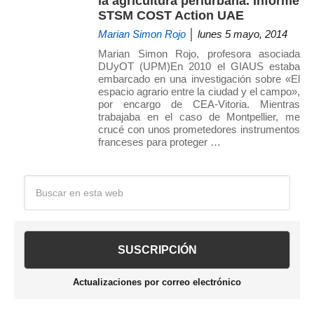
la agricultura periurbana. Informe
STSM COST Action UAE
Marian Simon Rojo
│ lunes 5 mayo, 2014
Marian Simon Rojo, profesora asociada
DUyOT (UPM)En 2010 el GIAUS estaba
embarcado en una investigación sobre «El
espacio agrario entre la ciudad y el campo»,
por encargo de CEA-Vitoria. Mientras
trabajaba en el caso de Montpellier, me
crucé con unos prometedores instrumentos
franceses para proteger …
Barra
Buscar
en
lateral
esta
web
principal
Actualizaciones por correo electrónico