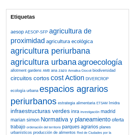
Etiquetas
agricultura de
aesop
AESOP-SFP
proximidad
agricultura ecológica
agricultura periurbana
agricultura urbana
agroecología
allotment gardens
ana zazo
biodiversidad
AMB
Annalisa Giocoli
cost Action
circuitos cortos
DIVERCROP
espacios agrarios
ecología urbana
periurbanos
estrategia alimentaria
Imidra
ETSAM
infraestructuras verdes
inra
madrid
investigación
Normativa y planeamiento
marian simon
oferta
trabajo
parques agrarios
planes
ordenación del territorio
urbanísticos
producción de alimentos
Red de Ciudades por la