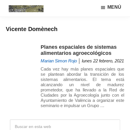
Saltar
Saltar
MENÚ
al
a
Urbanismo
Linea
contenido
la
ecológíco
de
principal
barra
y
Vicente Domènech
investigación
lateral
sistemas
GIAU+S
agrarios
principal
(UPM)
Planes espaciales de sistemas
alimentarios agroecológicos
Marian Simon Rojo
│ lunes 22 febrero, 2021
Cada vez hay más planes espaciales que
se plantean abordar la transición de los
sistemas alimentarios. El tema está
alcanzando un nivel de madurez
prometedor, que ha llevado a la Red de
Ciudades por la Agroecología junto con el
Ayuntamiento de València a organizar este
seminario e impulsar un Grupo …
Barra
Buscar
en