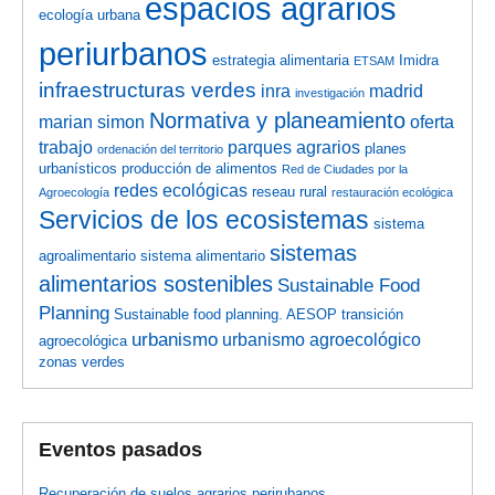
espacios agrarios
ecología urbana
periurbanos
estrategia alimentaria
Imidra
ETSAM
infraestructuras verdes
inra
madrid
investigación
Normativa y planeamiento
marian simon
oferta
trabajo
parques agrarios
planes
ordenación del territorio
urbanísticos
producción de alimentos
Red de Ciudades por la
redes ecológicas
reseau rural
Agroecología
restauración ecológica
Servicios de los ecosistemas
sistema
sistemas
agroalimentario
sistema alimentario
alimentarios sostenibles
Sustainable Food
Planning
Sustainable food planning. AESOP
transición
urbanismo
urbanismo agroecológico
agroecológica
zonas verdes
Eventos pasados
Recuperación de suelos agrarios perirubanos