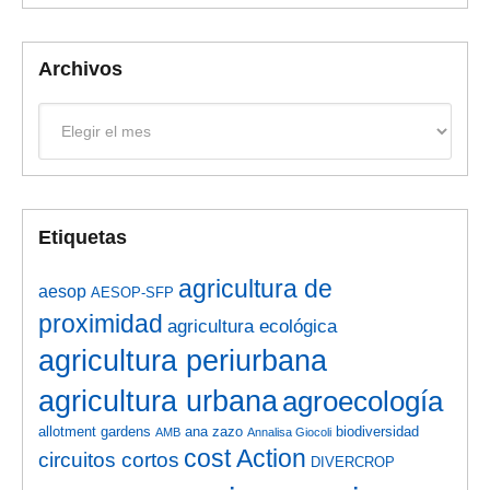
Archivos
Archivos
Etiquetas
agricultura de
aesop
AESOP-SFP
proximidad
agricultura ecológica
agricultura periurbana
agricultura urbana
agroecología
allotment gardens
ana zazo
biodiversidad
AMB
Annalisa Giocoli
cost Action
circuitos cortos
DIVERCROP