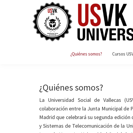
Saltar
Saltar
Saltar
a
al
a
la
contenido
la
navegación
principal
barra
principal
lateral
Universidad
La
principal
Social
¿Quiénes somos?
Cursos US
USVK2018
de
Vallecas
es
2018
un
espacio
¿Quiénes somos?
de
conocimiento
La Universidad Social de Vallecas (U
e
colaboración entre la Junta Municipal de 
intercambio
Madrid que celebrará su segunda edición de
de
y Sistemas de Telecomunicación de la Uni
ideas