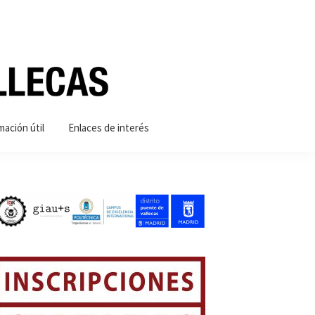
mación útil
Enlaces de interés
Barra
lateral
principal