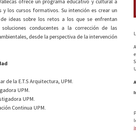
allecas ofrece un programa educativo y cultural a
es y los cursos formativos. Su intención es crear un
de ideas sobre los retos a los que se enfrentan
 soluciones conducentes a la corrección de las
L
ambientales, desde la perspectiva de la intervención
A
e
S
idad
ar de la E.T.S Arquitectura, UPM.
A
tigadora UPM.
estigadora UPM.
mación Continua UPM.
P
l
i